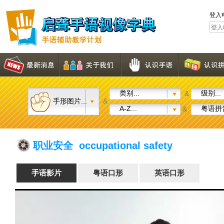
登入
类别...
级别...
&
手形图片...
&
A-Z...
粤语拼音
&
职业安全 occupational safety
手语影片
粤语口形
英语口形