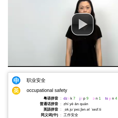
职业安全
occupational safety
粤语拼音
:
dz
i
k
7
j
i
p
9
ɔ
n
1
ts
y
n
4
普通话拼音
:
zhí yè ān quán
英語拼音
:
ˌɒk.jʊˈpeɪ.ʃən.əl ˈseɪf.ti
同义词(中)
:
工作安全