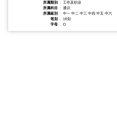
所属類別
:
工作及职业
所属科目
:
通识
所属級別
:
中一 中二 中三 中四 中五 中六
笔划
:
18划
字母
:
O