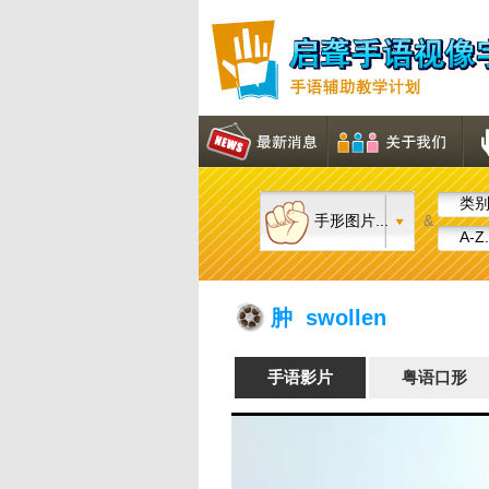
类别.
手形图片...
&
A-Z.
肿 swollen
手语影片
粤语口形