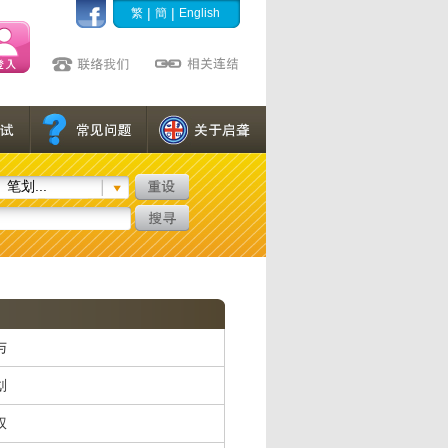
|
|
繁
簡
English
笔划...
与
划
权