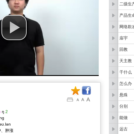
二级生
产品生
网络欺
庙宇
回教
天主教
干什么
怎么办
悬殊
分别
u
ŋ
2
能做
ǒng
əʊ.lən
远古
肿、肿涨