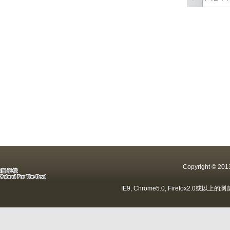
Copyright ©
IE9, Chrome5.0, Firefox2.0或