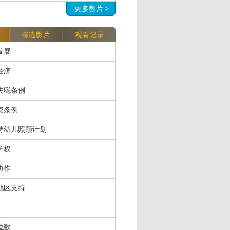
发展
经济
失聪条例
资条例
持幼儿照顾计划
护权
协作
地区支持
位数