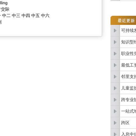
ling
常交际
 中二 中三 中四 中五 中六
划
可持续
知识型
职业性
最低工
邻里支
儿童监
跨专业
一站式
跨区
入息中