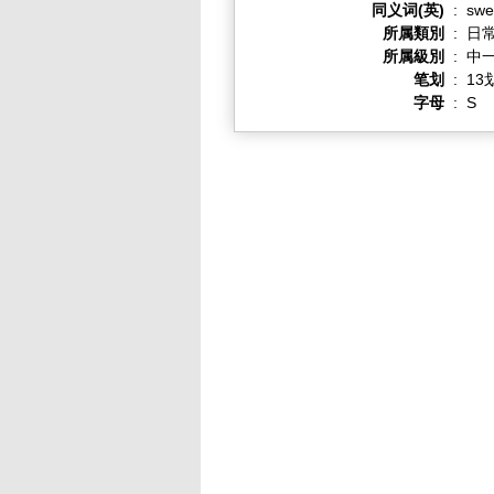
同义词(英)
:
swel
所属類別
:
日
所属級別
:
中一
笔划
:
13
字母
:
S