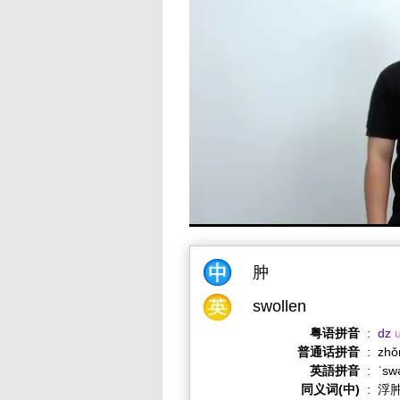
肿
swollen
粤语拼音
:
dz
普通话拼音
:
zh
英語拼音
:
ˈsw
同义词(中)
:
浮