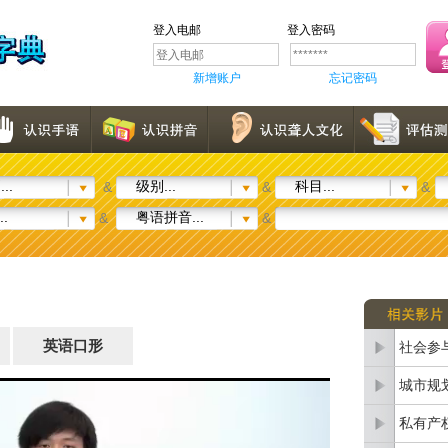
登入电邮
登入密码
新增账户
忘记密码
..
级别...
科目...
&
&
&
..
粤语拼音...
&
&
英语口形
社会参
城市规
私有产