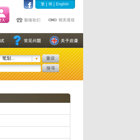
|
|
繁
簡
English
笔划...