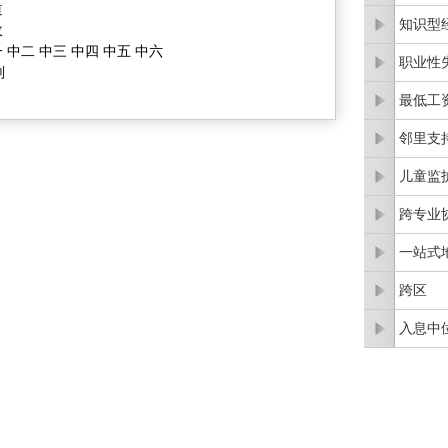
道
知识型
政
 中二 中三 中四 中五 中六
职业性
划
最低工
邻里支
儿童监
跨专业
一站式
跨区
入息中