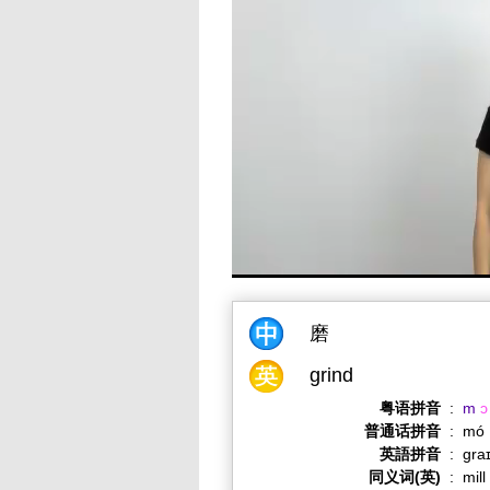
磨
grind
粤语拼音
:
m
ɔ
普通话拼音
:
mó
英語拼音
:
ɡra
同义词(英)
:
mill