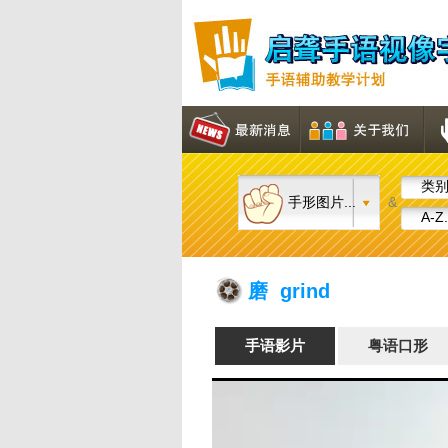
类别.
手形图片...
&
A-Z.
磨 grind
手语影片
粤语口形