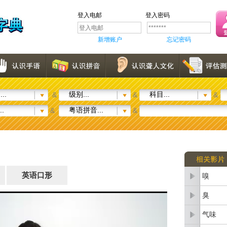
登入电邮
登入密码
新增账户
忘记密码
..
级别...
科目...
&
&
&
..
粤语拼音...
&
&
英语口形
嗅
臭
气味