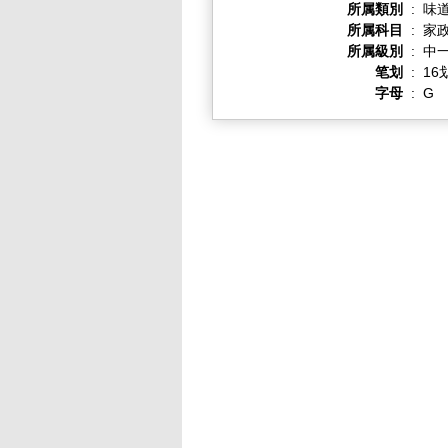
所属類別
:
味
所属科目
:
家
所属級別
:
中一
笔划
:
16
字母
:
G