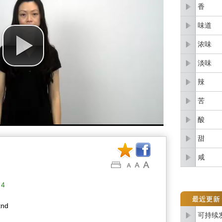
香
味道
浓味
淡味
辣
苦
酸
甜
咸
4
ɪnd
可持续