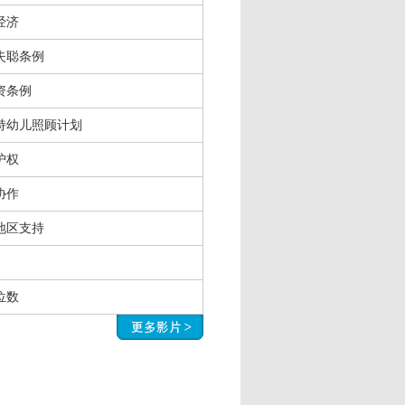
经济
失聪条例
资条例
持幼儿照顾计划
护权
协作
地区支持
位数