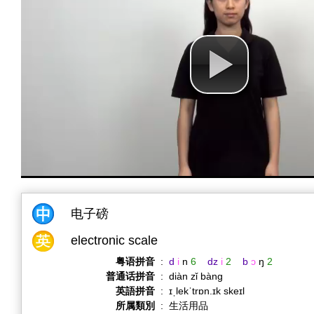
电子磅
electronic scale
粤语拼音
:
d
i
n
6
dz
i
2
b
ɔ
ŋ
2
普通话拼音
:
diàn zǐ bàng
英語拼音
:
ɪˌlekˈtrɒn.ɪk skeɪl
所属類別
:
生活用品