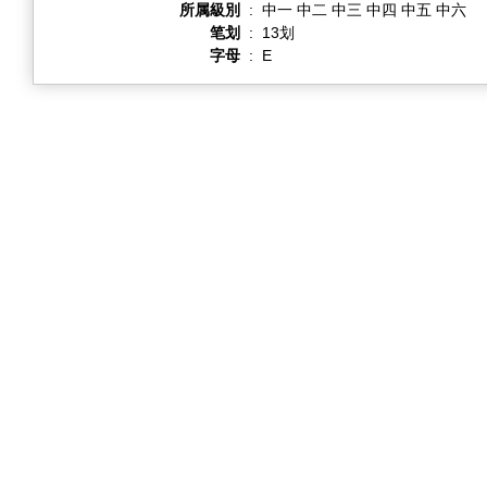
所属級別
:
中一 中二 中三 中四 中五 中六
笔划
:
13划
字母
:
E