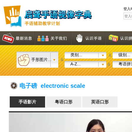
登入
类别...
级别...
&
手形图片...
&
A-Z...
粤语拼音
&
电子磅 electronic scale
手语影片
粤语口形
英语口形