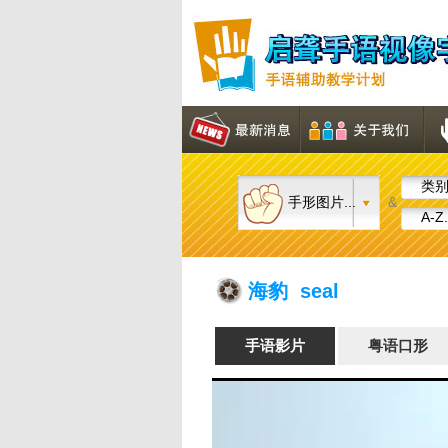
类别.
手形图片...
&
A-Z.
海豹 seal
手语影片
粤语口形