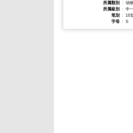
所属類別
:
动
所属級別
:
中一
笔划
:
10
字母
:
S