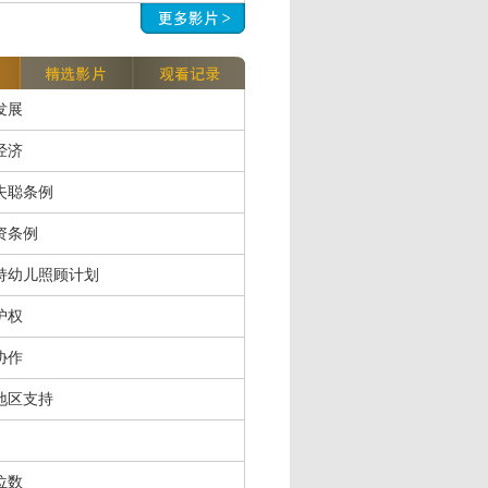
发展
经济
失聪条例
资条例
持幼儿照顾计划
护权
协作
地区支持
位数