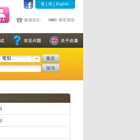
|
|
繁
簡
English
笔划...
与
划