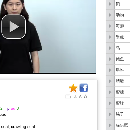
鹅
动物
海狮
壁虎
鸟
鲍鱼
蝌蚪
蜻蜓
蜜糖
蜜蜂
2
p
au
3
蝎子
 bào
猫头鹰
 seal, crawling seal