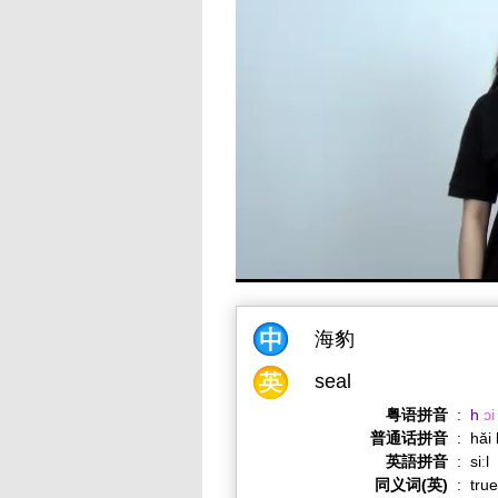
海豹
seal
粤语拼音
:
h
ɔi
普通话拼音
:
hǎi
英語拼音
:
siːl
同义词(英)
:
true