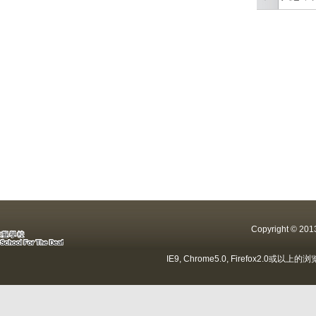
Copyright ©
IE9, Chrome5.0, Firefox2.0或