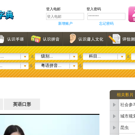
登入电邮
登入密码
新增账户
忘记密码
..
级别...
科目...
&
&
&
..
粤语拼音...
&
&
英语口形
社会参
城市规
昆虫