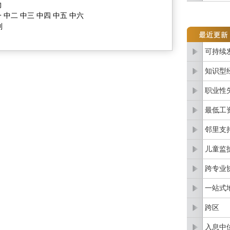
物
 中二 中三 中四 中五 中六
划
可持续
知识型
职业性
最低工
邻里支
儿童监
跨专业
一站式
跨区
入息中