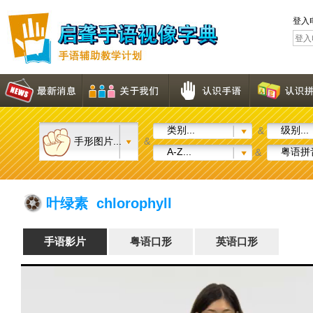
登入
类别...
级别...
&
手形图片...
&
A-Z...
粤语拼音
&
叶绿素 chlorophyll
手语影片
粤语口形
英语口形