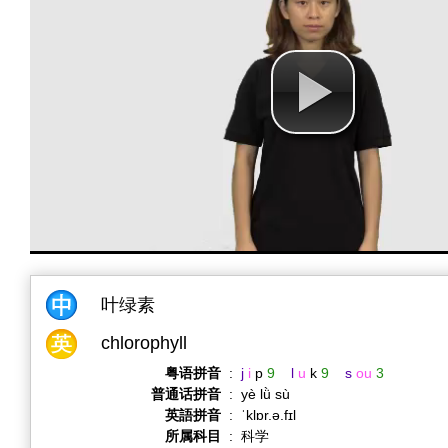
叶绿素
chlorophyll
粤语拼音
:
j
i
p
9
l
u
k
9
s
ou
3
普通话拼音
:
yè lǜ sù
英語拼音
:
ˈklɒr.ə.fɪl
所属科目
:
科学