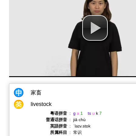
家畜
livestock
粤语拼音
:
g
a
1
ts
u
k
7
普通话拼音
:
jiā chù
英語拼音
:
ˈlaɪv.stɒk
所属科目
:
常识