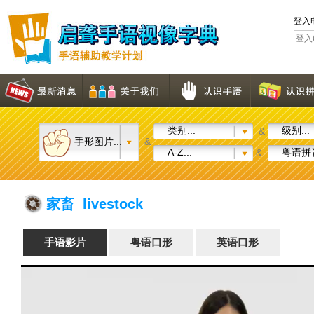
登入
类别...
级别...
&
手形图片...
&
A-Z...
粤语拼音
&
家畜 livestock
手语影片
粤语口形
英语口形