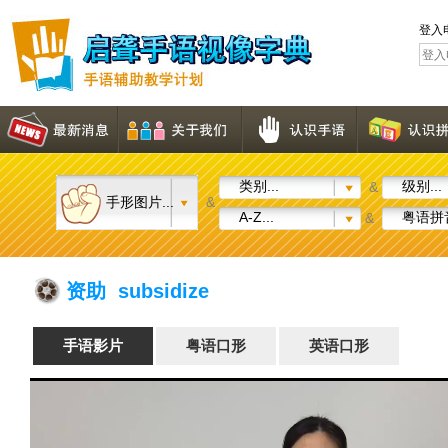
登入
类别...
级别...
&
手形图片...
&
A-Z...
粤语拼音
&
资助 subsidize
手语影片
粤语口形
英语口形