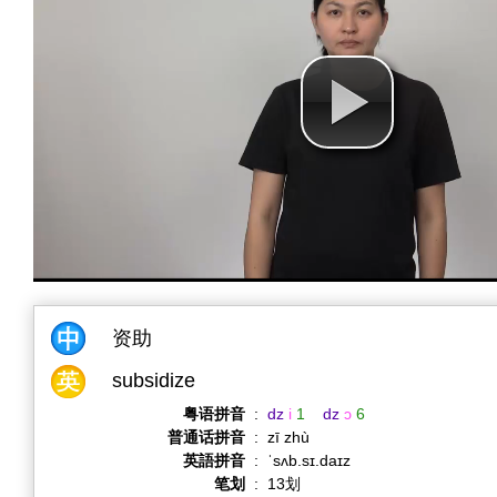
资助
subsidize
粤语拼音
:
dz
i
1
dz
ɔ
6
普通话拼音
:
zī zhù
英語拼音
:
ˈsʌb.sɪ.daɪz
笔划
:
13划