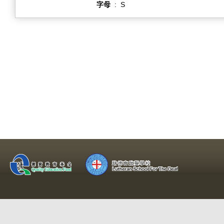
字母
:
S