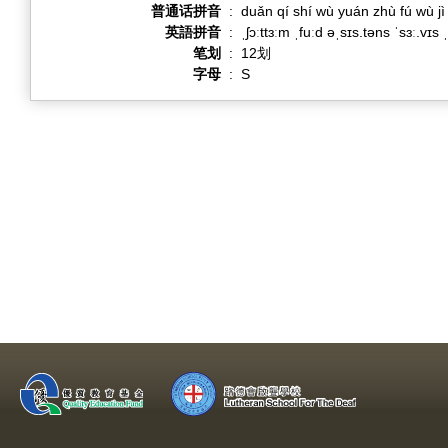
普通话拼音
:
duǎn qí shí wù yuán zhù fú wù j
英語拼音
:
ˌʃɔːttɜːm ˌfuːd əˌsɪs.təns ˈsɜː.vɪs
笔划
:
12划
字母
:
S