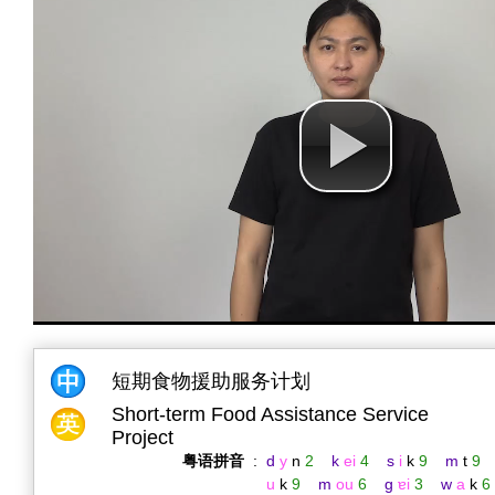
短期食物援助服务计划
Short-term Food Assistance Service
Project
粤语拼音
:
d
y
n
2
k
ei
4
s
i
k
9
m
t
9
u
k
9
m
ou
6
g
ɐi
3
w
a
k
6