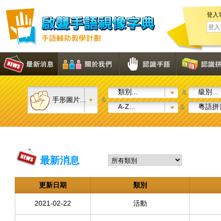
登入
類別...
級別...
&
手形圖片...
&
A-Z...
粵語拼音
&
最新消息
更新日期
類別
2021-02-22
活動