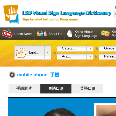
S
Categ...
Grade..
&
Hand...
&
A-Z...
PinYin..
&
mobile phone 手機
手語影片
粵語口形
英語口形