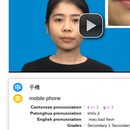
手機
mobile phone
Cantonese pronunciation
:
s
ɐu
2
g
ei
1
Putonghua pronunciation
:
shǒu jī
English pronunciation
:
ˈməʊ.baɪl fəʊn
Grades
:
Secondary 1 Secondar