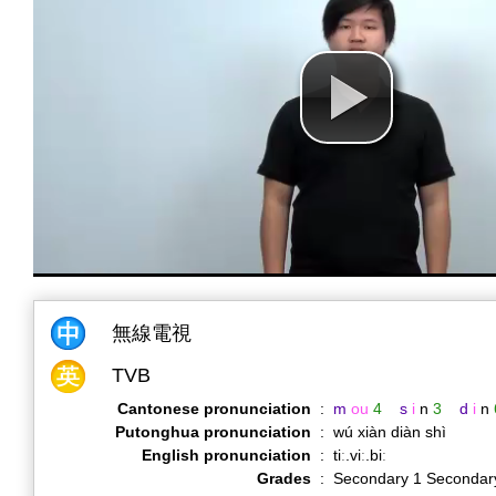
無線電視
TVB
Cantonese pronunciation
:
m
ou
4
s
i
n
3
d
i
n
Putonghua pronunciation
:
wú xiàn diàn shì
English pronunciation
:
tiː.viː.biː
Grades
:
Secondary 1 Secondar