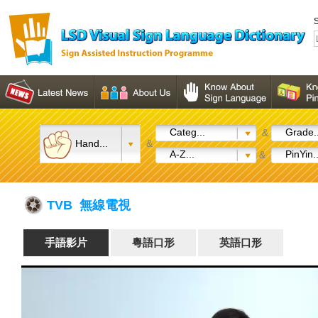
S
Categ...
Grade..
&
Hand...
&
A-Z...
PinYin..
&
TVB 無線電視
手語影片
粵語口形
英語口形