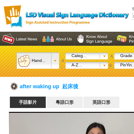
S
Categ...
Grade..
&
Hand...
&
A-Z...
PinYin..
&
after waking up 起床後
手語影片
粵語口形
英語口形