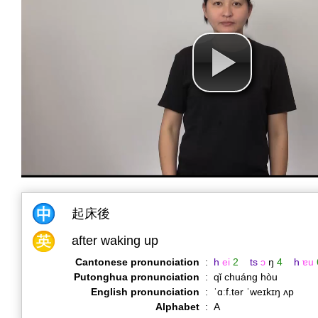
起床後
after waking up
Cantonese pronunciation
:
h
ei
2
ts
ɔ
ŋ
4
h
ɐu
Putonghua pronunciation
:
qǐ chuáng hòu
English pronunciation
:
ˈɑːf.tər ˈweɪkɪŋ ʌp
Alphabet
:
A