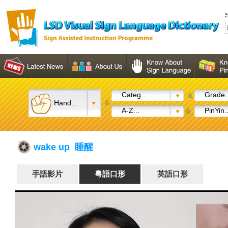
S
Categ...
Grade..
&
Hand...
&
A-Z...
PinYin..
&
wake up 睡醒
手語影片
粵語口形
英語口形