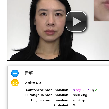
睡醒
wake up
Cantonese pronunciation
:
s
œy
6
s
i
ŋ
2
Putonghua pronunciation
:
shuì xǐng
English pronunciation
:
weɪk ʌp
Alphabet
:
W