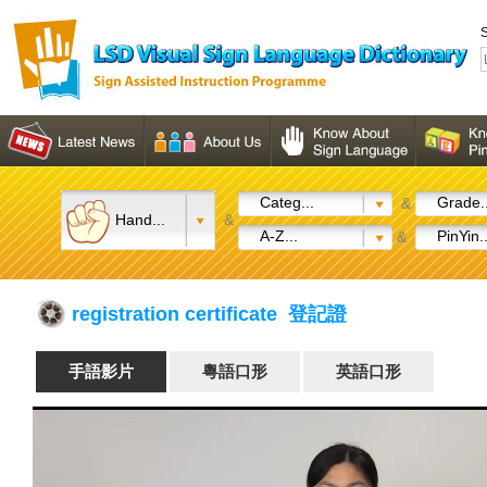
S
Categ...
Grade..
&
Hand...
&
A-Z...
PinYin..
&
registration certificate 登記證
手語影片
粵語口形
英語口形