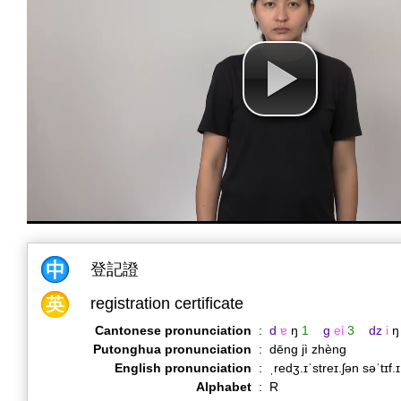
登記證
registration certificate
Cantonese pronunciation
:
d
ɐ
ŋ
1
g
ei
3
dz
i
ŋ
Putonghua pronunciation
:
dēng jì zhèng
English pronunciation
:
ˌredʒ.ɪˈstreɪ.ʃən səˈtɪf.
Alphabet
:
R