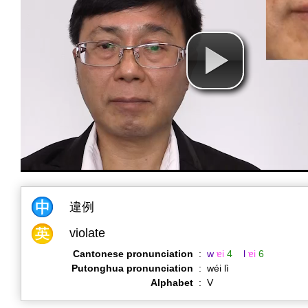
違例
violate
Cantonese pronunciation
:
w
ɐi
4
l
ɐi
6
Putonghua pronunciation
:
wéi lì
Alphabet
:
V