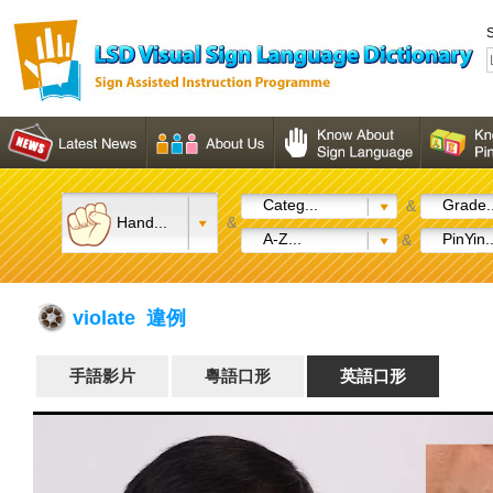
S
Categ...
Grade..
&
Hand...
&
A-Z...
PinYin..
&
violate 違例
手語影片
粵語口形
英語口形