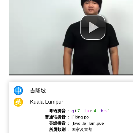
吉隆坡
Kuala Lumpur
粤语拼音
:
g
t
7
l
u
ŋ
4
b
ɔ
1
普通话拼音
:
jí lóng pō
英語拼音
:
ˌkwɑː.lə ˈlʊm.pʊə
所属類別
:
国家及首都