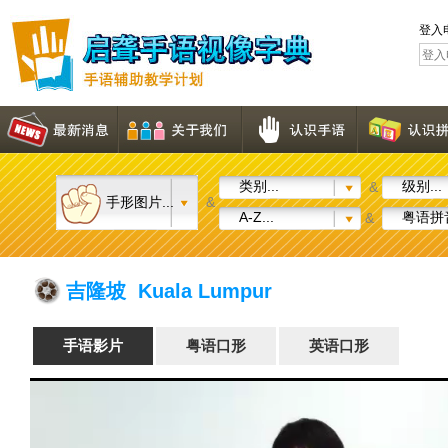
登入
类别...
级别...
&
手形图片...
&
A-Z...
粤语拼音
&
吉隆坡 Kuala Lumpur
手语影片
粤语口形
英语口形