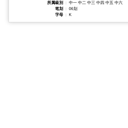
所属級別
:
中一 中二 中三 中四 中五 中六
笔划
:
06划
字母
:
K