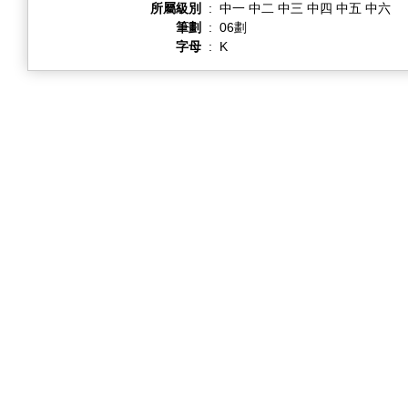
所屬級別
:
中一 中二 中三 中四 中五 中六
筆劃
:
06劃
字母
:
K