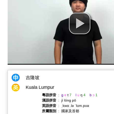
吉隆坡
Kuala Lumpur
粵語拼音
:
g
ɐ
t
7
l
u
ŋ
4
b
ɔ
1
漢語拼音
:
jí lóng pō
英語拼音
:
ˌkwɑː.lə ˈlʊm.pʊə
所屬類別
:
國家及首都