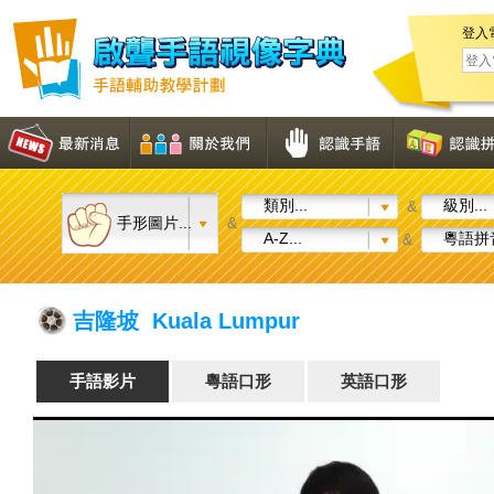
登入
類別...
級別...
&
手形圖片...
&
A-Z...
粵語拼音
&
吉隆坡 Kuala Lumpur
手語影片
粵語口形
英語口形