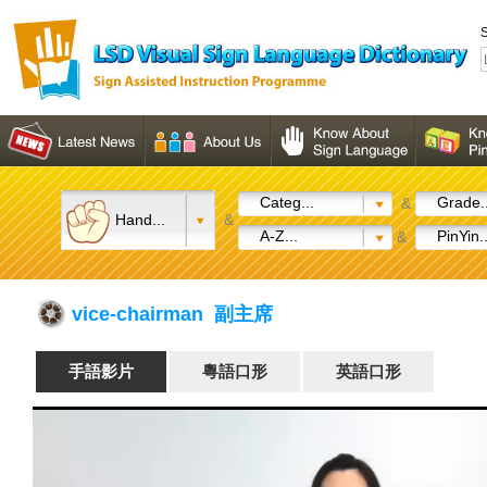
S
Categ...
Grade..
&
Hand...
&
A-Z...
PinYin..
&
vice-chairman 副主席
手語影片
粵語口形
英語口形