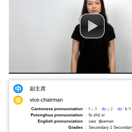
副主席
vice-chairman
Cantonese pronunciation
:
f
u
3
dz
y
2
dz
i
k
9
Putonghua pronunciation
:
fù zhǔ xí
English pronunciation
:
vais ˈtʃeəmən
Grades
:
Secondary 1 Secondar