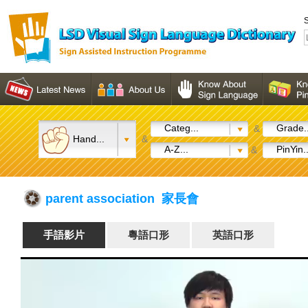
S
Categ...
Grade..
&
Hand...
&
A-Z...
PinYin..
&
parent association 家長會
手語影片
粵語口形
英語口形