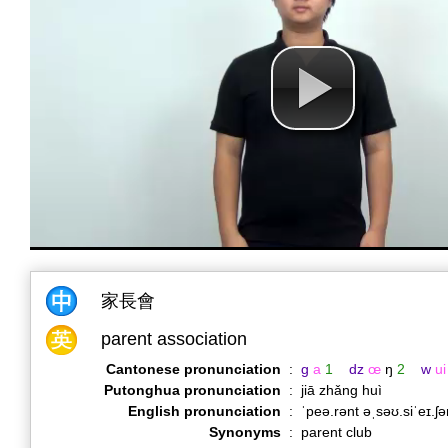
家長會
parent association
Cantonese pronunciation
:
g
a
1
dz
œ
ŋ
2
w
ui
Putonghua pronunciation
:
jiā zhǎng huì
English pronunciation
:
ˈpeə.rənt əˌsəʊ.siˈeɪ.ʃ
Synonyms
:
parent club