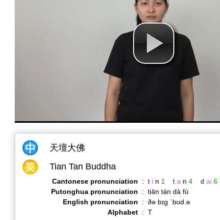
天壇大佛
Tian Tan Buddha
Cantonese pronunciation
:
t
i
n
1
t
a
n
4
d
ai
6
Putonghua pronunciation
:
tiān tán dà fú
English pronunciation
:
ðə bɪɡ ˈbʊd.ə
Alphabet
:
T