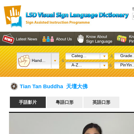
S
Categ...
Grade..
&
Hand...
&
A-Z...
PinYin..
&
Tian Tan Buddha 天壇大佛
手語影片
粵語口形
英語口形