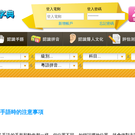
登入電郵
登入密碼
新增帳戶
忘記密碼
..
級別...
科目...
&
&
&
..
粵語拼音...
&
&
手語時的注意事項