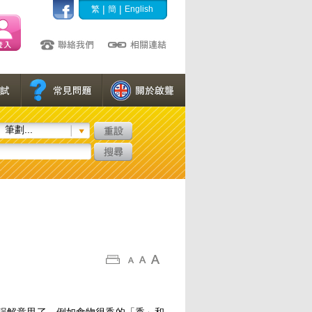
|
|
繁
簡
English
筆劃...