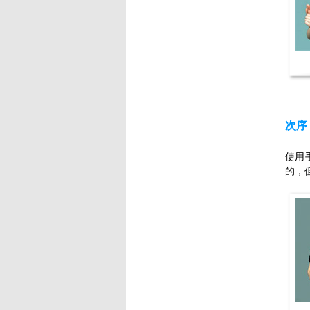
次序
使用
的，