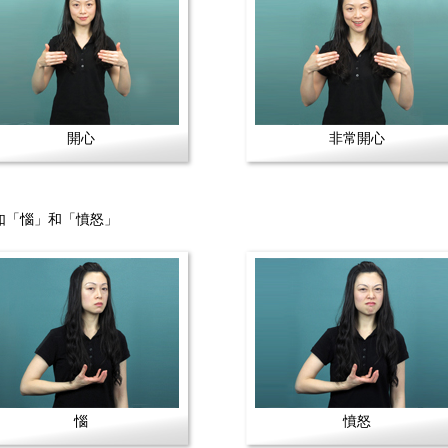
開心
非常開心
如「惱」和「憤怒」
惱
憤怒