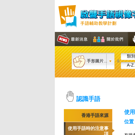
類別.
手形圖片...
&
A-Z.
認識手語
使用
香港手語來源
位置
使用手語時的注意事
項