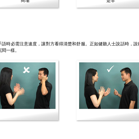
商場
是非
手語時必需注意速度，讓對方看得清楚和舒服。正如健聽人士說話時，說
沉悶一樣。