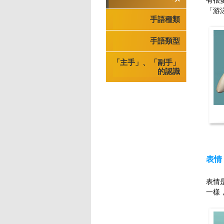
有很
「游
手語種類
手語類型
「主手」、「副手」
的認識
表情
表情
一樣