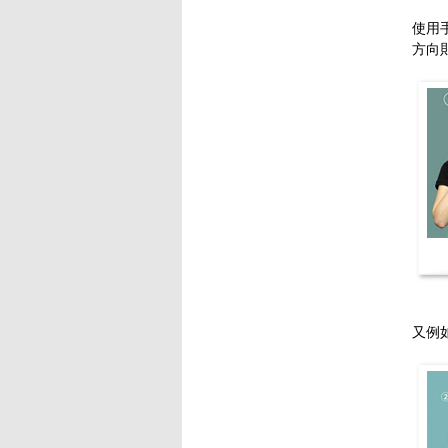
使用
方向
又例