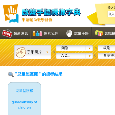
登入
類別...
級別...
&
手形圖片...
&
A-Z...
粵語拼音
&
"兒童監護權 " 的搜尋結果
兒童監護權
guardianship of
children