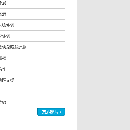
發展
經濟
失聰條例
資條例
援幼兒照顧計劃
護權
協作
地區支援
位數