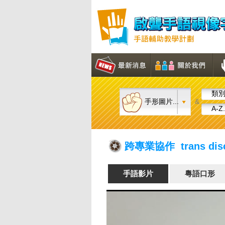
類別.
手形圖片...
&
A-Z.
跨專業協作 trans discip
手語影片
粵語口形