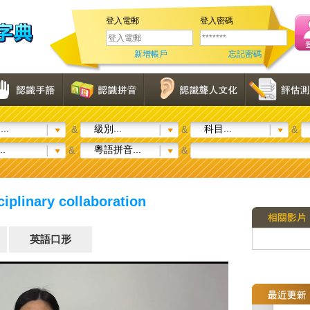
登入電郵
登入密碼
新增帳戶
忘記密碼
..
級別...
科目...
&
&
&
..
粵語拼音...
&
&
linary collaboration
英語口形