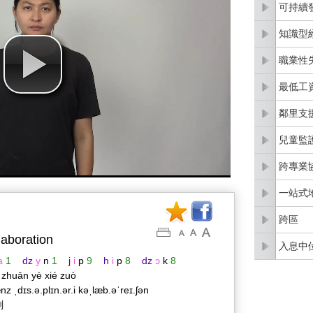
可持續
知識型
職業性
最低工
鄰里支
兒童監
跨專業
一站式
跨區
llaboration
入息中
a
1
dz
y
n
1
j
i
p
9
h
i
p
8
dz
ɔ
k
8
 zhuān yè xié zuò
nz ˌdɪs.ə.plɪn.ər.i kəˌlæb.əˈreɪ.ʃən
劃