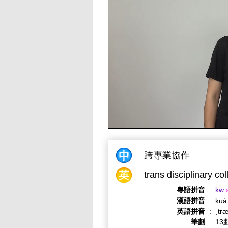
跨專業協作
trans disciplinary co
粵語拼音
:
kw
漢語拼音
:
kuà
英語拼音
:
ˌtræ
筆劃
:
13