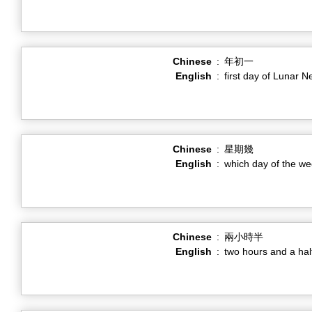
Chinese
:
年初一
English
:
first day of Lunar 
Chinese
:
星期幾
English
:
which day of the w
Chinese
:
兩小時半
English
:
two hours and a hal