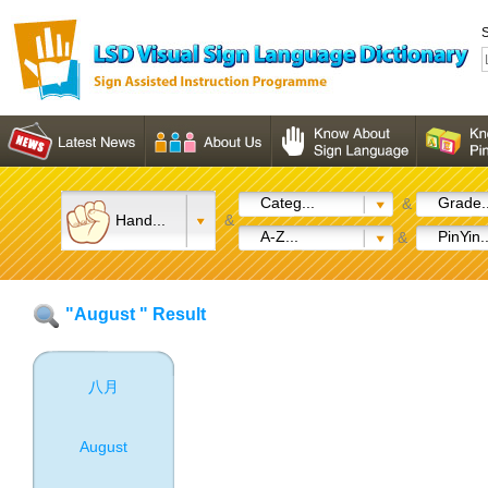
S
Categ...
Grade..
&
Hand...
&
A-Z...
PinYin..
&
"August " Result
八月
August