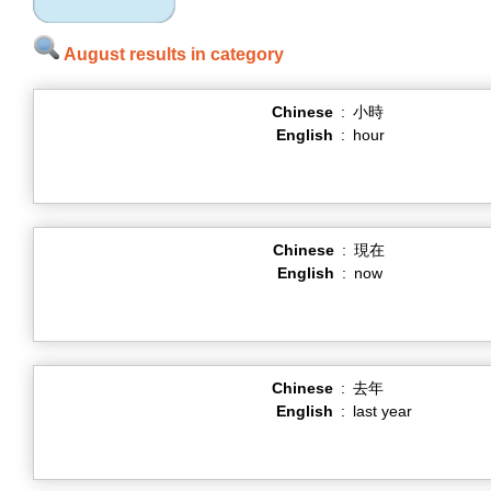
August results in category
Chinese
:
小時
English
:
hour
Chinese
:
現在
English
:
now
Chinese
:
去年
English
:
last year