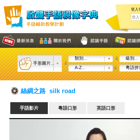
登入
類別...
級別...
&
手形圖片...
&
A-Z...
粵語拼音
&
絲綢之路 silk road
手語影片
粵語口形
英語口形