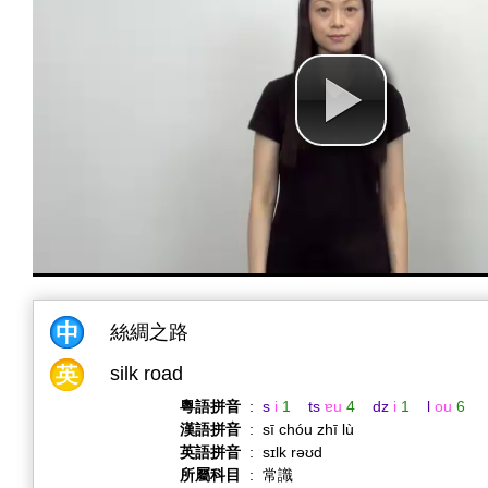
絲綢之路
silk road
粵語拼音
:
s
i
1
ts
ɐu
4
dz
i
1
l
ou
6
漢語拼音
:
sī chóu zhī lù
英語拼音
:
sɪlk rəʊd
所屬科目
:
常識