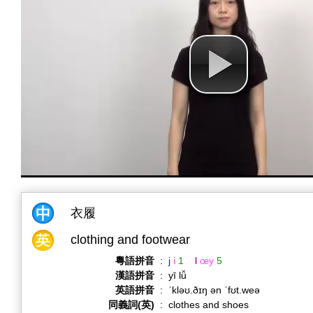
衣履
clothing and footwear
粵語拼音
:
j
i
1
l
œy
5
漢語拼音
:
yī lǚ
英語拼音
:
ˈkləʊ.ðɪŋ ən ˈfʊt.weə
同義詞(英)
:
clothes and shoes