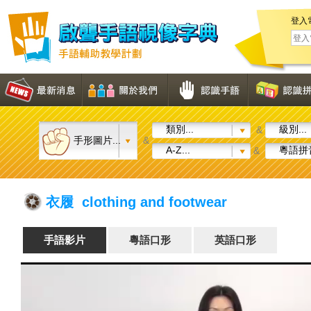
登入
類別...
級別...
&
手形圖片...
&
A-Z...
粵語拼音
&
衣履 clothing and footwear
手語影片
粵語口形
英語口形