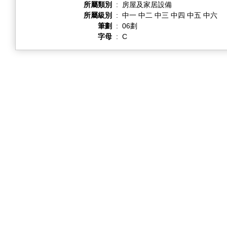
所屬類別
:
房屋及家居設備
所屬級別
:
中一 中二 中三 中四 中五 中六
筆劃
:
06劃
字母
:
C