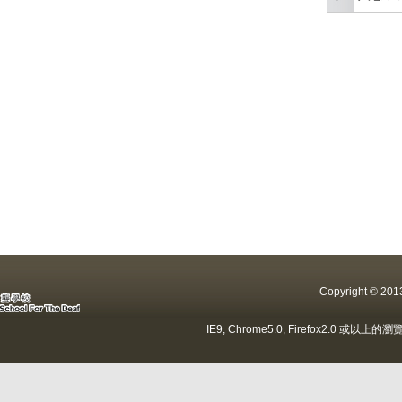
Copyright ©
IE9, Chrome5.0, Firefox2.0 或以