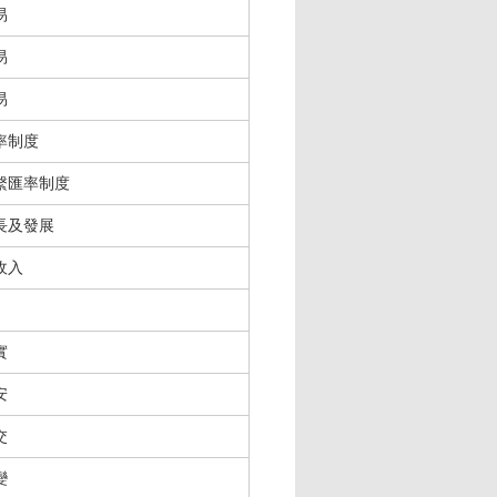
易
易
易
率制度
繫匯率制度
長及發展
收入
實
安
交
變