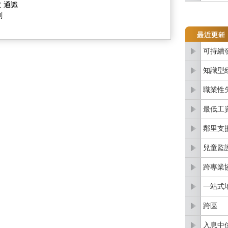
文 通識
劃
可持續
知識型
職業性
最低工
鄰里支
兒童監
跨專業
一站式
跨區
入息中