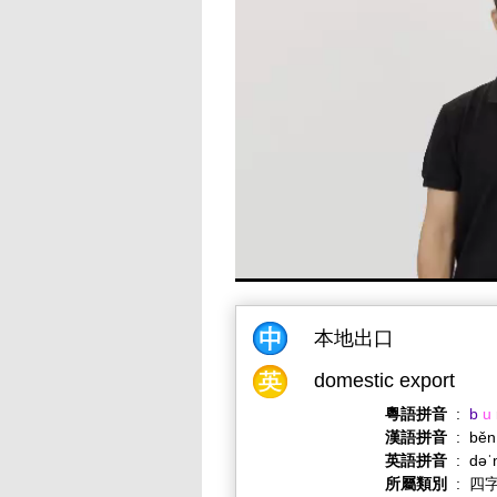
本地出口
domestic export
粵語拼音
:
b
u
漢語拼音
:
běn
英語拼音
:
dəˈ
所屬類別
:
四