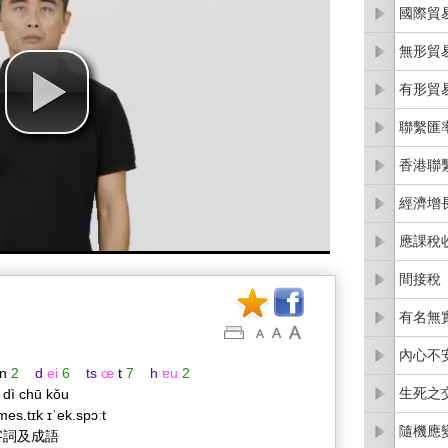
國際貿
無形貿
有形貿
聯繫匯
香港聯
經濟增
應課稅
間接稅
有名無
內心不
n
2
d
ei
6
ts
œ
t
7
h
ɐu
2
生死之
 dì chū kǒu
mes.tɪk ɪˈek.spɔːt
隨機應
字詞及成語