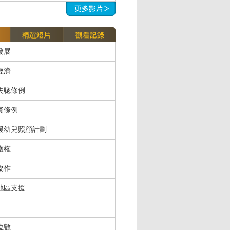
發展
經濟
失聰條例
資條例
援幼兒照顧計劃
護權
協作
地區支援
位數