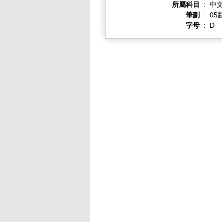
所屬科目
:
中
筆劃
:
05
字母
:
D