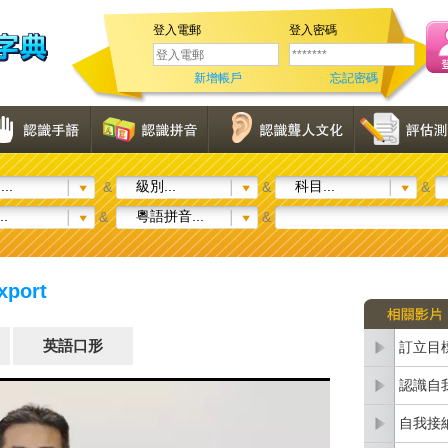
登入電郵
登入密碼
新增帳戶
忘記密碼
..
級別...
科目...
&
&
&
..
粵語拼音...
&
&
port
英語口形
訂立目
認識自
自我接