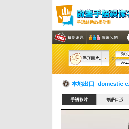
類別.
手形圖片...
&
A-Z.
本地出口 domestic ex
手語影片
粵語口形