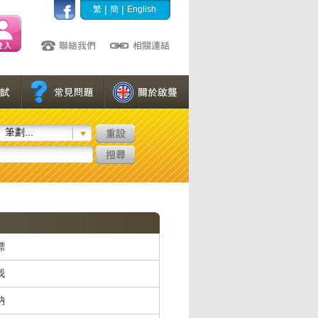
|
|
繁
簡
English
筆劃...
標
我
納