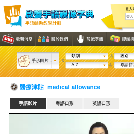
登入
類別...
級別...
&
手形圖片...
&
A-Z...
粵語拼音
&
醫療津貼 medical allowance
手語影片
粵語口形
英語口形