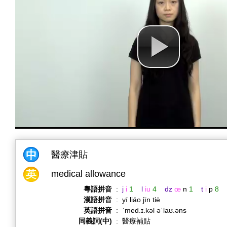
醫療津貼
medical allowance
粵語拼音
:
j
i
1
l
iu
4
dz
œ
n
1
t
i
p
8
漢語拼音
:
yī liáo jīn tiē
英語拼音
:
ˈmed.ɪ.kəl əˈlaʊ.əns
同義詞(中)
:
醫療補貼