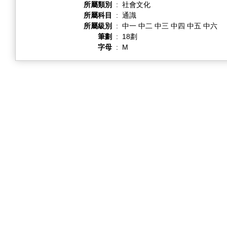
所屬類別
:
社會文化
所屬科目
:
通識
所屬級別
:
中一 中二 中三 中四 中五 中六
筆劃
:
18劃
字母
:
M