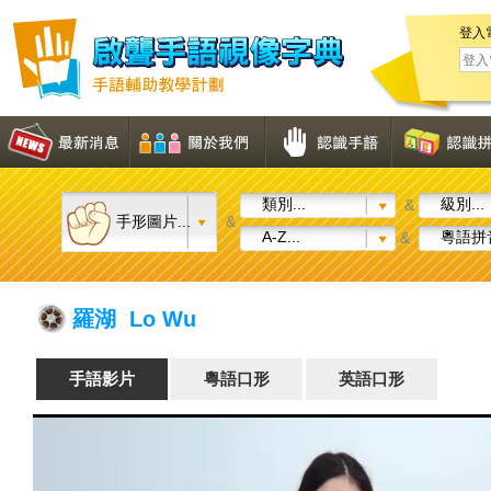
登入
類別...
級別...
&
手形圖片...
&
A-Z...
粵語拼音
&
羅湖 Lo Wu
手語影片
粵語口形
英語口形