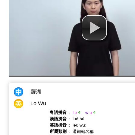
羅湖
Lo Wu
粵語拼音
:
l
ɔ
4
w
u
4
漢語拼音
:
luó hú
英語拼音
:
ləʊ wuː
所屬類別
:
港鐵站名稱