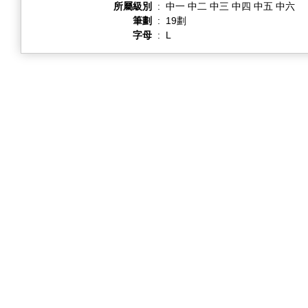
所屬級別
:
中一 中二 中三 中四 中五 中六
筆劃
:
19劃
字母
:
L