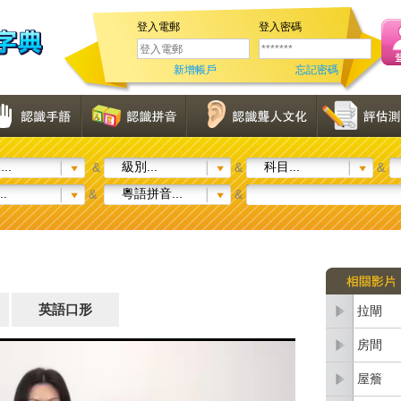
登入電郵
登入密碼
新增帳戶
忘記密碼
..
級別...
科目...
&
&
&
..
粵語拼音...
&
&
英語口形
拉閘
房間
屋簷