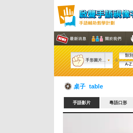
類別.
手形圖片...
&
A-Z.
桌子 table
手語影片
粵語口形