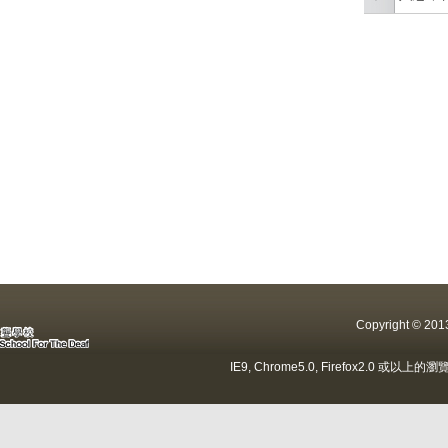
Copyright ©
IE9, Chrome5.0, Firefox2.0 或以