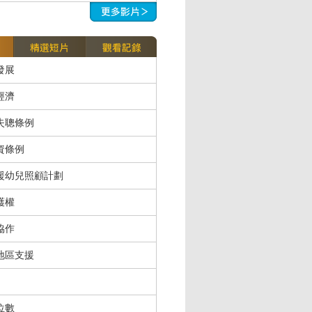
發展
經濟
失聰條例
資條例
援幼兒照顧計劃
護權
協作
地區支援
位數