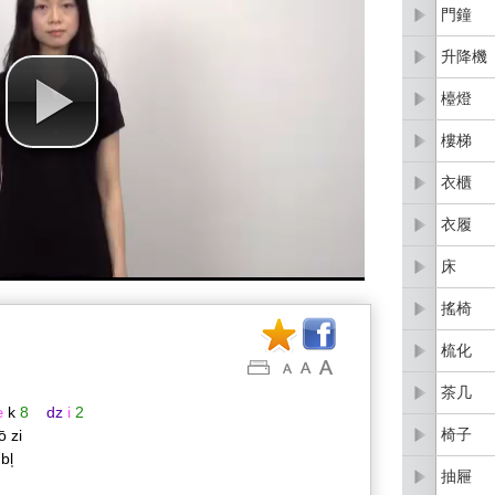
門鐘
升降機
檯燈
樓梯
衣櫃
衣履
床
搖椅
梳化
茶几
œ
k
8
dz
i
2
椅子
ō zi
.bl̩
抽屜