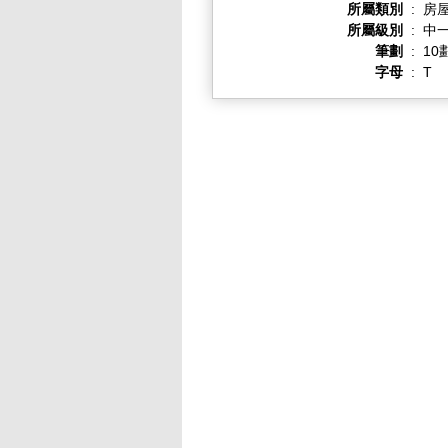
所屬類別
:
房
所屬級別
:
中一
筆劃
:
10
字母
:
T