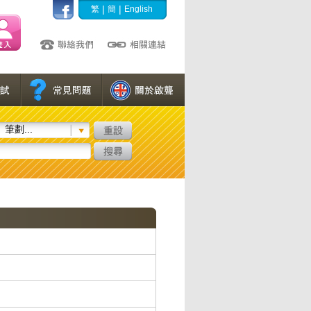
|
|
繁
簡
English
筆劃...