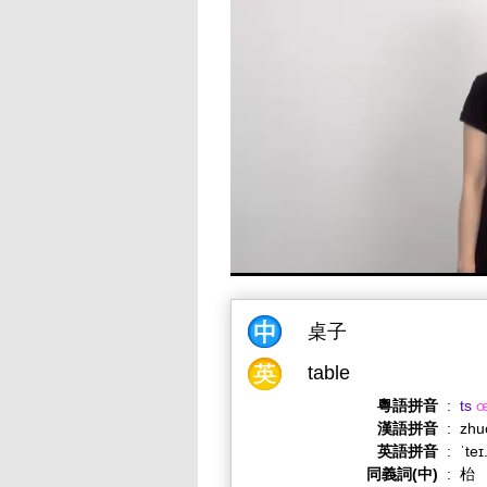
桌子
table
粵語拼音
:
ts
漢語拼音
:
zhu
英語拼音
:
ˈteɪ
同義詞(中)
:
枱