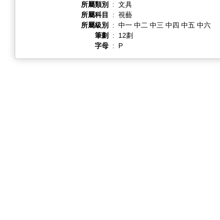
所屬類別
:
文具
所屬科目
:
視藝
所屬級別
:
中一 中二 中三 中四 中五 中六
筆劃
:
12劃
字母
:
P