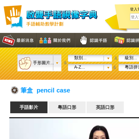
登入
類別...
級別...
&
手形圖片...
&
A-Z...
粵語拼音
&
筆盒 pencil case
手語影片
粵語口形
英語口形