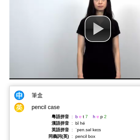
筆盒
pencil case
粵語拼音
:
b
ɐ
t
7
h
ɐ
p
2
漢語拼音
:
bǐ hé
英語拼音
:
ˈpen.səl keɪs
同義詞(英)
:
pencil box