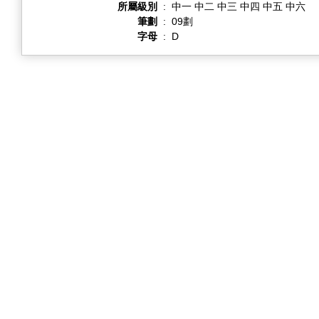
所屬級別
:
中一 中二 中三 中四 中五 中六
筆劃
:
09劃
字母
:
D