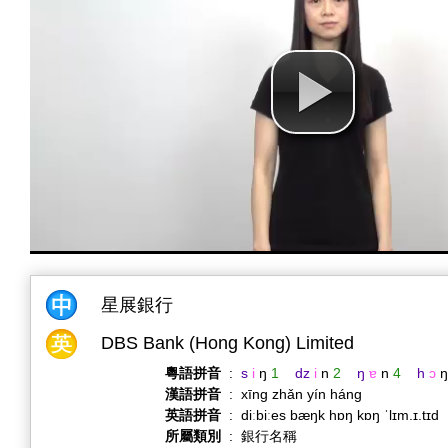
星展銀行
DBS Bank (Hong Kong) Limited
粵語拼音
:
s
i
ŋ
1
dz
i
n
2
ŋ
ɐ
n
4
h
ɔ
ŋ
漢語拼音
:
xīng zhǎn yín háng
英語拼音
:
diːbiːes bæŋk hɒŋ kɒŋ ˈlɪm.ɪ.tɪd
所屬類別
:
銀行名稱