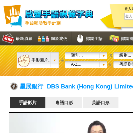
登入
類別...
級別...
&
手形圖片...
&
A-Z...
粵語拼音
&
星展銀行 DBS Bank (Hong Kong) Limite
手語影片
粵語口形
英語口形