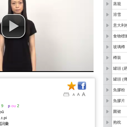
蒸籠
溶雪
意大利
食物標
玻璃樽
樽裝
罐頭 (
罐頭 (
魚膠粉
魚膠片
9
p
ou
2
圍裙
 pǔ
.ɪ.pi
抱枕
關詞彙