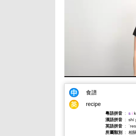
食譜
recipe
粵語拼音
:
s
i
k
漢語拼音
:
shí
英語拼音
:
ˈres
所屬類別
:
相