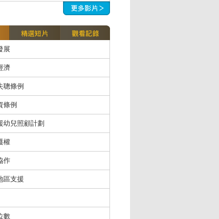
發展
經濟
失聰條例
資條例
援幼兒照顧計劃
護權
協作
地區支援
位數