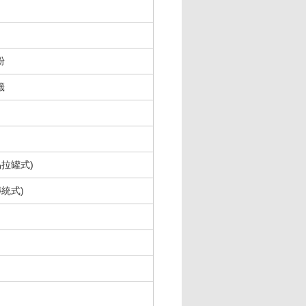
粉
籤
易拉罐式)
傳統式)