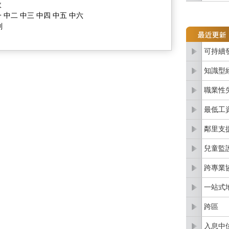
政
 中二 中三 中四 中五 中六
劃
可持續
知識型
職業性
最低工
鄰里支
兒童監
跨專業
一站式
跨區
入息中