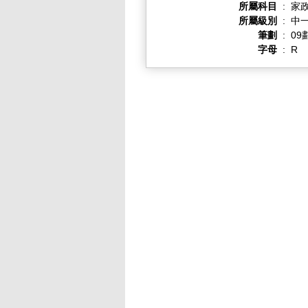
所屬科目
:
家
所屬級別
:
中一
筆劃
:
09
字母
:
R