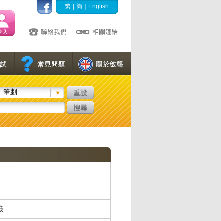
|
|
繁
簡
English
筆劃...
籤