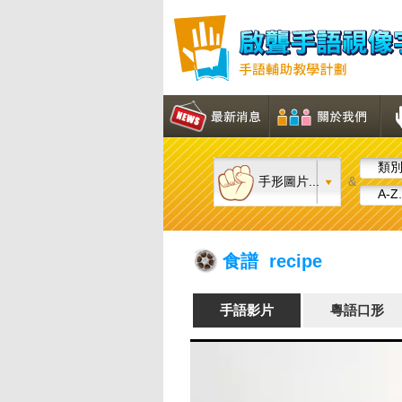
類別.
手形圖片...
&
A-Z.
食譜 recipe
手語影片
粵語口形