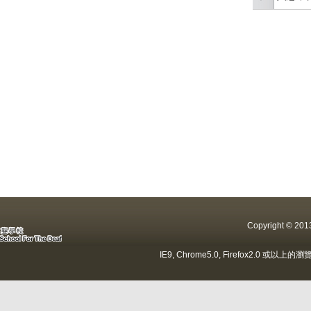
Copyright ©
IE9, Chrome5.0, Firefox2.0 或以