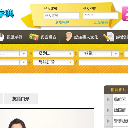
登入電郵
登入密碼
新增帳戶
忘記密碼
..
級別...
科目...
&
&
&
..
粵語拼音...
&
&
英語口形
纖維素
膽固醇
營養標