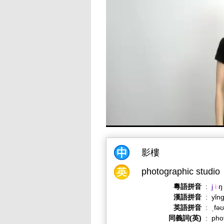
影樓
photographic studio
粵語拼音
:
j
i
ŋ
漢語拼音
:
yǐn
英語拼音
:
ˌfəʊ
同義詞(英)
:
pho