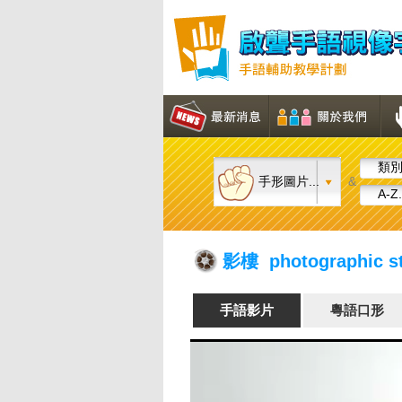
類別.
手形圖片...
&
A-Z.
影樓 photographic s
手語影片
粵語口形