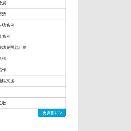
發展
經濟
失聰條例
資條例
援幼兒照顧計劃
護權
協作
地區支援
位數