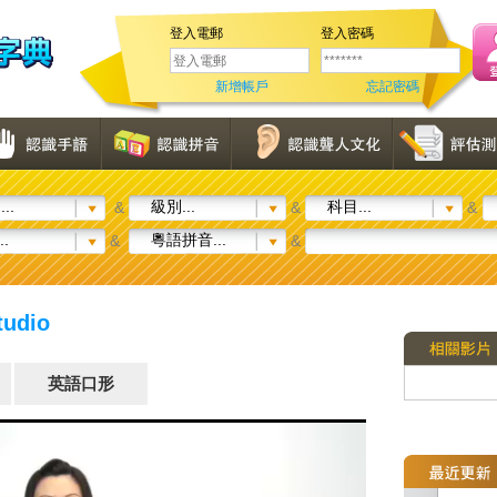
登入電郵
登入密碼
新增帳戶
忘記密碼
..
級別...
科目...
&
&
&
..
粵語拼音...
&
&
tudio
英語口形