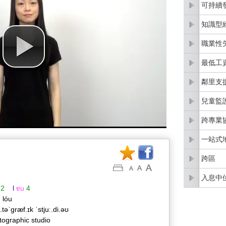
可持續
知識型
職業性
最低工
鄰里支
兒童監
跨專業
一站式
跨區
入息中
2
l
ɐu
4
g lóu
.təˈɡræf.ɪk ˈstjuː.di.əʊ
tographic studio