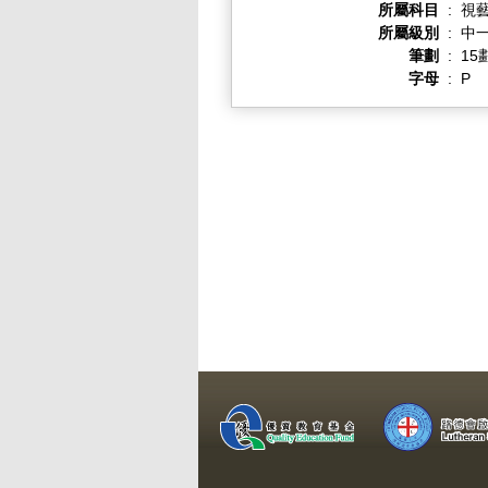
所屬科目
:
視
所屬級別
:
中一
筆劃
:
15
字母
:
P