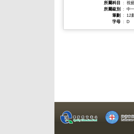
所屬科目
:
視
所屬級別
:
中一
筆劃
:
12
字母
:
D