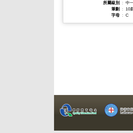
所屬級別
:
中一
筆劃
:
10
字母
:
C