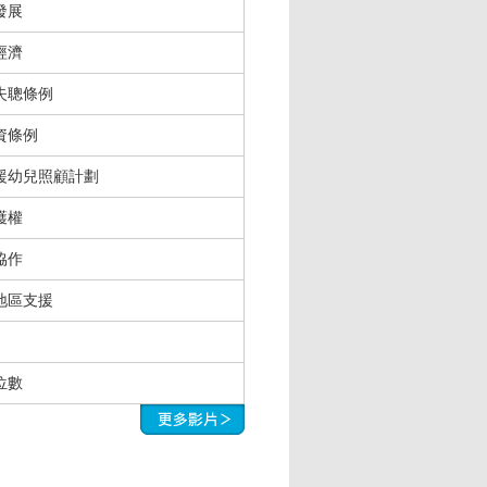
發展
經濟
失聰條例
資條例
援幼兒照顧計劃
護權
協作
地區支援
位數