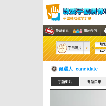
類別.
手形圖片...
&
A-Z.
候選人 candidate
手語影片
粵語口形