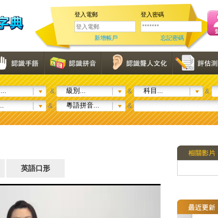
登入電郵
登入密碼
新增帳戶
忘記密碼
..
級別...
科目...
&
&
&
..
粵語拼音...
&
&
英語口形