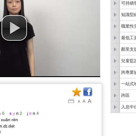
可持續
知識型
職業性
最低工
鄰里支
兒童監
跨專業
一站式
跨區
入息中
u
6
s
y
n
2
j
ɐ
n
4
 xuǎn rén
n.dɪ.dət
學