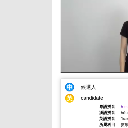
候選人
candidate
粵語拼音
:
h
ɐ
漢語拼音
:
hòu
英語拼音
:
ˈkæ
所屬科目
:
數