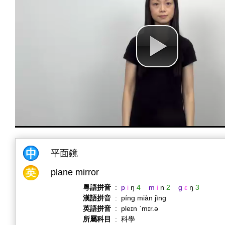
平面鏡
plane mirror
粵語拼音
:
p
i
ŋ
4
m
i
n
2
g
ε
ŋ
3
漢語拼音
:
píng miàn jìng
英語拼音
:
pleɪn ˈmɪr.ə
所屬科目
:
科學