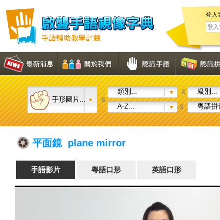
登入
類別...
級別...
&
手形圖片...
&
A-Z...
粵語拼音
&
平面鏡 plane mirror
手語影片
粵語口形
英語口形