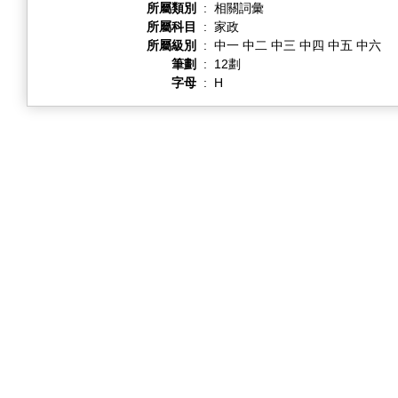
所屬類別
:
相關詞彙
所屬科目
:
家政
所屬級別
:
中一 中二 中三 中四 中五 中六
筆劃
:
12劃
字母
:
H