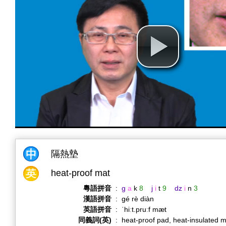
隔熱墊
heat-proof mat
粵語拼音
:
g
a
k
8
j
i
t
9
dz
i
n
3
漢語拼音
:
gé rè diàn
英語拼音
:
ˈhiːt.pruːf mæt
同義詞(英)
:
heat-proof pad, heat-insulated 