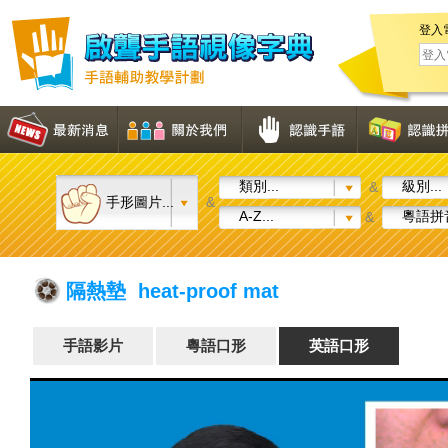
登入
類別...
級別...
&
手形圖片...
&
A-Z...
粵語拼音
&
隔熱墊 heat-proof mat
手語影片
粵語口形
英語口形