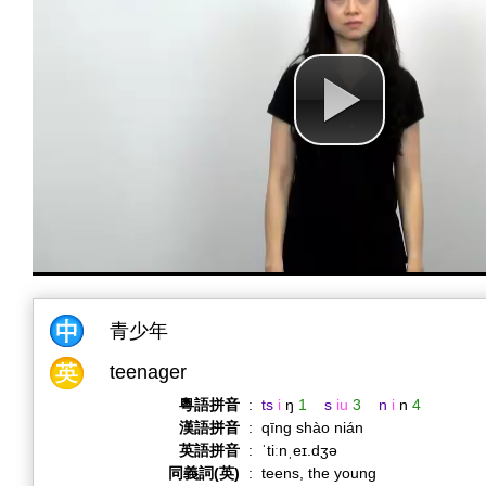
青少年
teenager
粵語拼音
:
ts
i
ŋ
1
s
iu
3
n
i
n
4
漢語拼音
:
qīng shào nián
英語拼音
:
ˈtiːnˌeɪ.dʒə
同義詞(英)
:
teens, the young