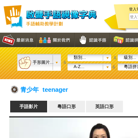
登入
類別...
級別...
&
手形圖片...
&
A-Z...
粵語拼音
&
青少年 teenager
手語影片
粵語口形
英語口形