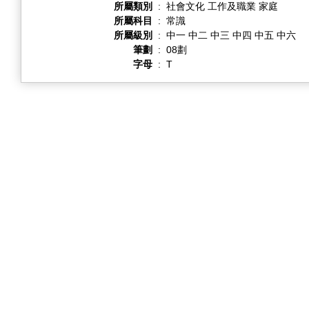
所屬類別
:
社會文化 工作及職業 家庭
所屬科目
:
常識
所屬級別
:
中一 中二 中三 中四 中五 中六
筆劃
:
08劃
字母
:
T