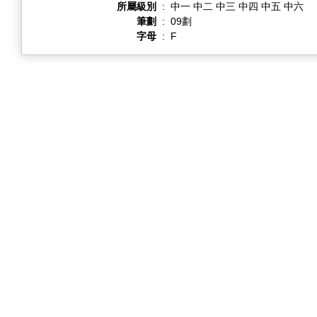
所屬級別
:
中一 中二 中三 中四 中五 中六
筆劃
:
09劃
字母
:
F