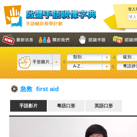
登入
類別...
級別...
&
手形圖片...
&
A-Z...
粵語拼音
&
急救 first aid
手語影片
粵語口形
英語口形