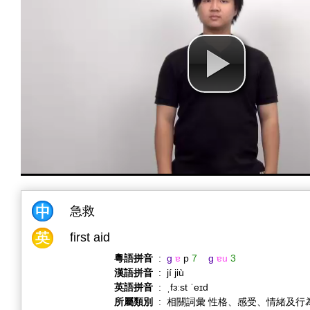
急救
first aid
粵語拼音
:
g
ɐ
p
7
g
ɐu
3
漢語拼音
:
jí jiù
英語拼音
:
ˌfɜːst ˈeɪd
所屬類別
:
相關詞彙 性格、感受、情緒及行