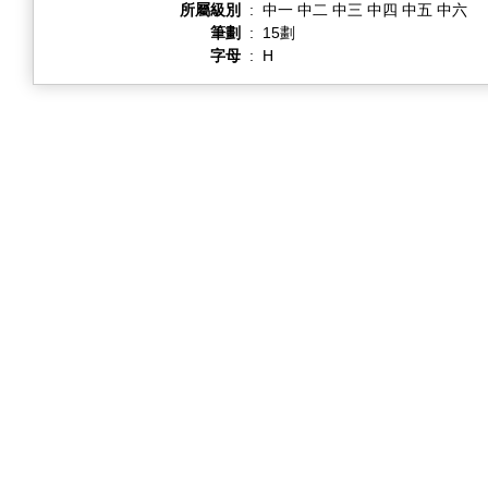
所屬級別
:
中一 中二 中三 中四 中五 中六
筆劃
:
15劃
字母
:
H