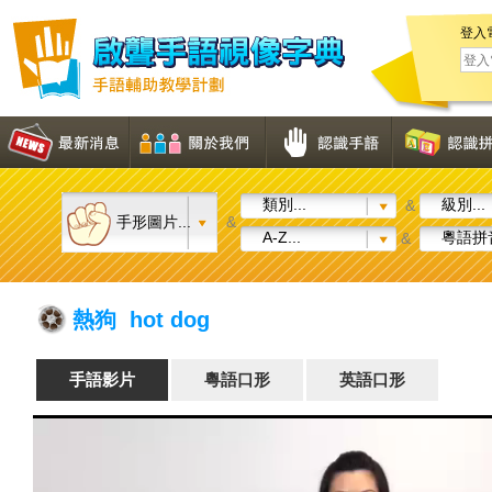
登入
類別...
級別...
&
手形圖片...
&
A-Z...
粵語拼音
&
熱狗 hot dog
手語影片
粵語口形
英語口形