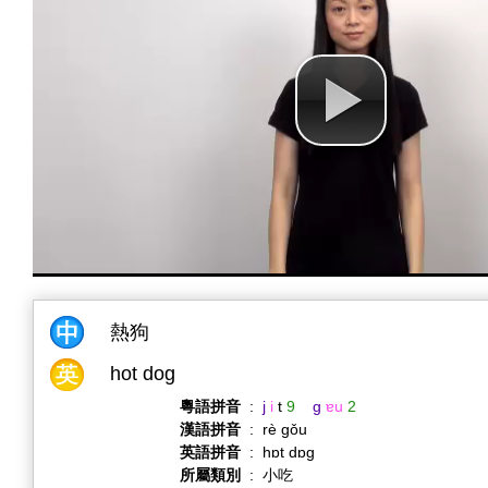
熱狗
hot dog
粵語拼音
:
j
i
t
9
g
ɐu
2
漢語拼音
:
rè gǒu
英語拼音
:
hɒt dɒɡ
所屬類別
:
小吃