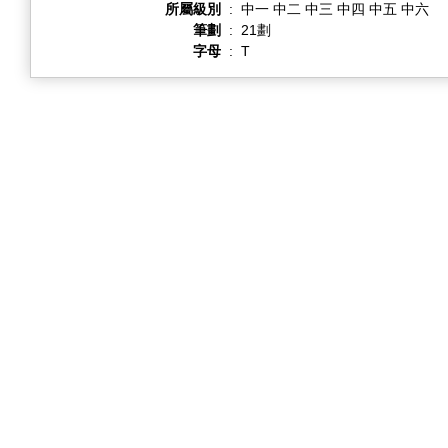
所屬級別
:
中一 中二 中三 中四 中五 中六
筆劃
:
21劃
字母
:
T