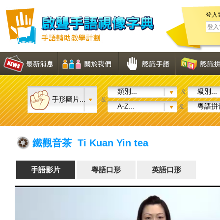
登入
類別...
級別...
&
手形圖片...
&
A-Z...
粵語拼音
&
鐵觀音茶 Ti Kuan Yin tea
手語影片
粵語口形
英語口形