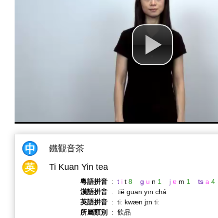
鐵觀音茶
Ti Kuan Yin tea
粵語拼音
:
t
i
t
8
g
u
n
1
j
ɐ
m
1
ts
a
4
漢語拼音
:
tiě guān yīn chá
英語拼音
:
tiː kwæn jɪn tiː
所屬類別
:
飲品