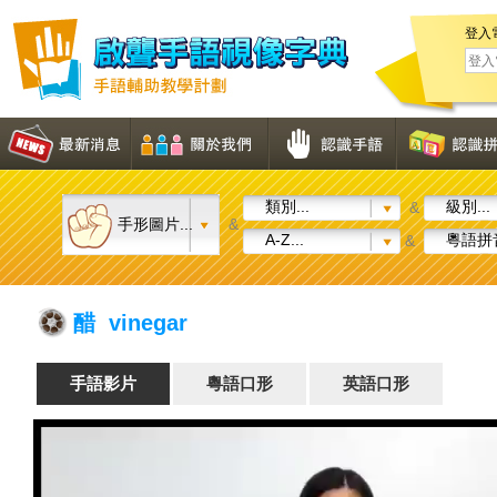
登入
類別...
級別...
&
手形圖片...
&
A-Z...
粵語拼音
&
醋 vinegar
手語影片
粵語口形
英語口形