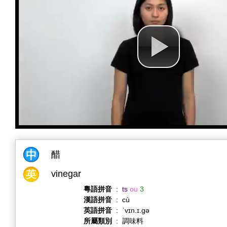
醋
vinegar
粵語拼音
:
ts
ou
3
漢語拼音
:
cù
英語拼音
:
ˈvɪn.ɪ.ɡə
所屬類別
:
調味料