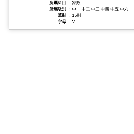
所屬科目
:
家政
所屬級別
:
中一 中二 中三 中四 中五 中六
筆劃
:
15劃
字母
:
V