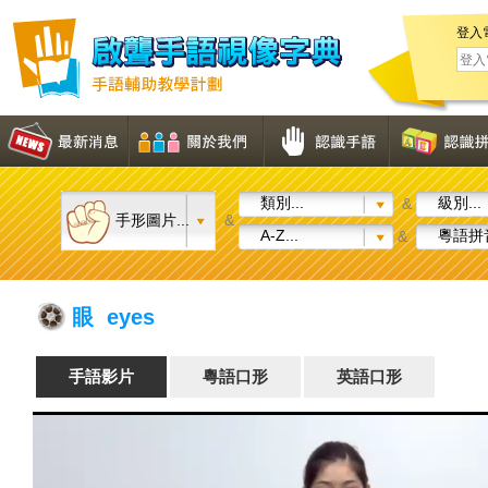
登入
類別...
級別...
&
手形圖片...
&
A-Z...
粵語拼音
&
眼 eyes
手語影片
粵語口形
英語口形