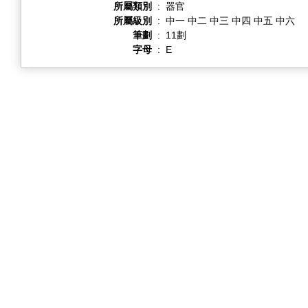
所屬類別
:
器官
所屬級別
:
中一 中二 中三 中四 中五 中六
筆劃
:
11劃
字母
:
E