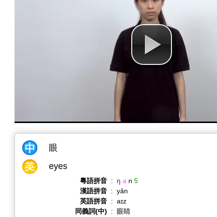
眼
eyes
粵語拼音
:
ŋ
a
n
5
漢語拼音
:
yǎn
英語拼音
:
aɪz
同義詞(中)
:
眼睛