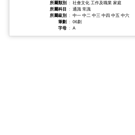
所屬類別
:
社會文化 工作及職業 家庭
所屬科目
:
通識 常識
所屬級別
:
中一 中二 中三 中四 中五 中六
筆劃
:
06劃
字母
:
A