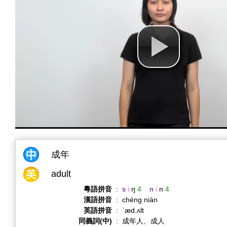
成年
adult
粵語拼音
:
s
i
ŋ
4
n
i
n
4
漢語拼音
:
chéng nián
英語拼音
:
ˈæd.ʌlt
同義詞(中)
:
成年人、成人