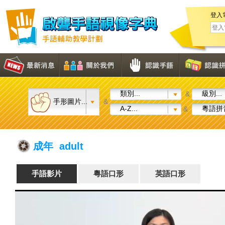
登入
類別...
級別...
&
手形圖片...
&
A-Z...
粵語拼音
&
成年 adult
手語影片
粵語口形
英語口形