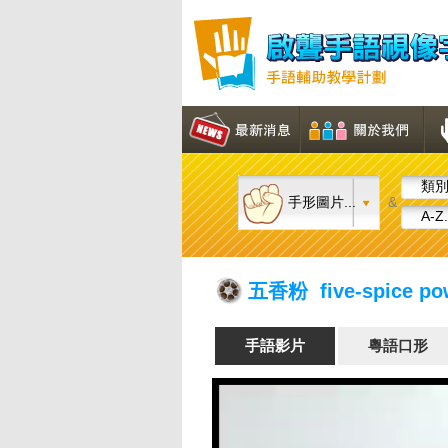
類別.
手形圖片...
&
A-Z.
五香粉 five-spice po
手語影片
粵語口形