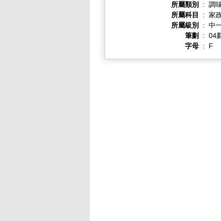
所屬類別
:
調
所屬科目
:
家
所屬級別
:
中一
筆劃
:
04
字母
:
F