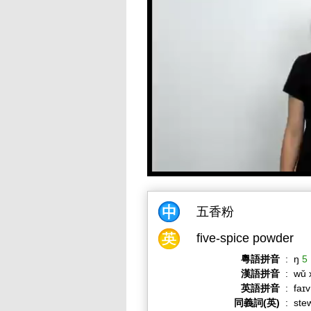
五香粉
five-spice powder
粵語拼音
:
ŋ
5
漢語拼音
:
wǔ 
英語拼音
:
faɪ
同義詞(英)
:
ste