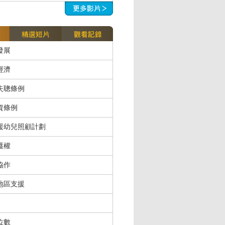
發展
經濟
失聰條例
資條例
援幼兒照顧計劃
護權
協作
地區支援
位數