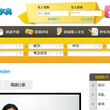
登入電郵
登入密碼
新增帳戶
忘記密碼
..
級別...
科目...
&
&
&
..
粵語拼音...
&
&
wder
英語口形
壓碎
霍亂
糖果