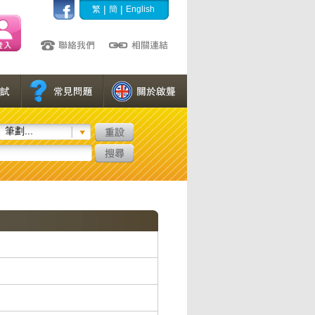
|
|
繁
簡
English
筆劃...