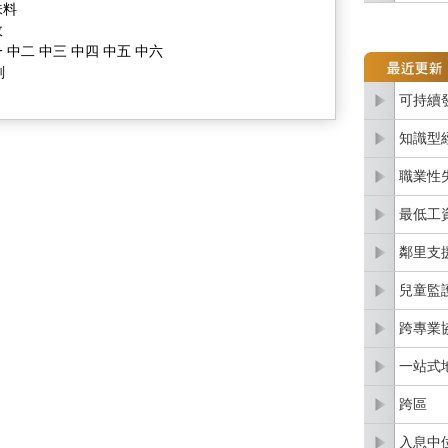
味料
政
 中二 中三 中四 中五 中六
劃
可持續
知識型
職業性
最低工
鄰里支
兒童監
跨專業
一站式
跨區
入息中