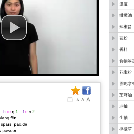
濃度
橄欖油
辣椒醬
粟粉
香料
食物添
花椒粉
雲呢拿
芝麻油
老抽
h
œ
ŋ
1
f
ɐ
n
2
生抽
xiāng fěn
v spaɪs ˈpaʊ.də
檸檬草
w powder