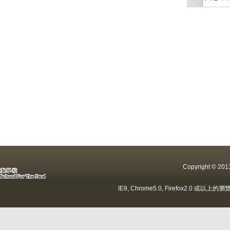
Copyright ©
IE9, Chrome5.0, Firefox2.0 或以