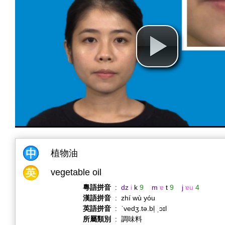
植物油
vegetable oil
粵語拼音
:
dz
i
k
9
m
ɐ
t
9
j
ɐu
4
漢語拼音
:
zhí wù yóu
英語拼音
:
ˈvedʒ.tə.bl̩ ˌɔɪl
所屬類別
:
調味料