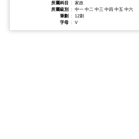
所屬科目
:
家政
所屬級別
:
中一 中二 中三 中四 中五 中六
筆劃
:
12劃
字母
:
V