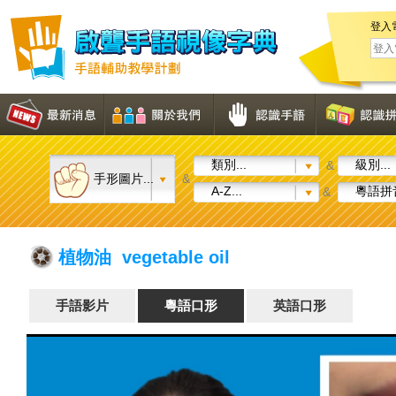
登入
類別...
級別...
&
手形圖片...
&
A-Z...
粵語拼音
&
植物油 vegetable oil
手語影片
粵語口形
英語口形