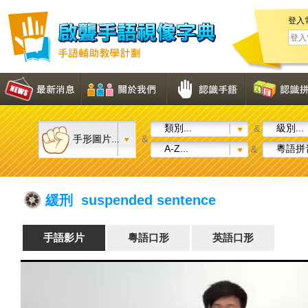
登入
類別...
級別...
&
手形圖片...
&
A-Z...
粵語拼音
&
緩刑 suspended sentence
手語影片
粵語口形
英語口形