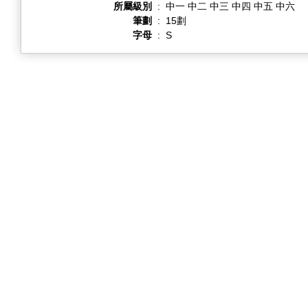
所屬級別
:
中一 中二 中三 中四 中五 中六
筆劃
:
15劃
字母
:
S