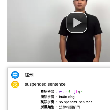
緩刑
suspended sentence
粵語拼音
:
w
u
n
6
j
i
ŋ
4
漢語拼音
:
huǎn xíng
英語拼音
:
səˈspendɪd ˈsen.təns
所屬類別
:
法律相關部門