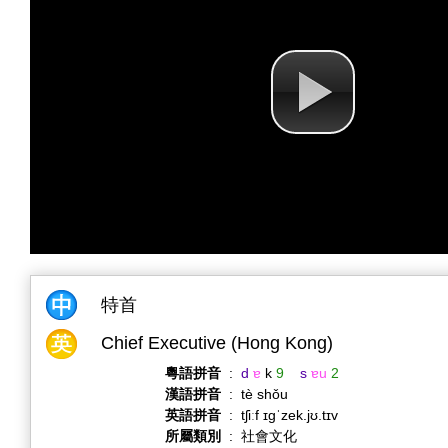
特首
Chief Executive (Hong Kong)
粵語拼音
:
d
ɐ
k
9
s
ɐu
2
漢語拼音
:
tè shǒu
英語拼音
:
tʃiːf ɪɡˈzek.jʊ.tɪv
所屬類別
:
社會文化