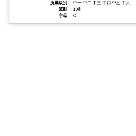
所屬級別
:
中一 中二 中三 中四 中五 中六
筆劃
:
10劃
字母
:
C