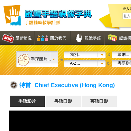
登入
類別...
級別...
&
手形圖片...
&
A-Z...
粵語拼音
&
特首 Chief Executive (Hong Kong)
手語影片
粵語口形
英語口形